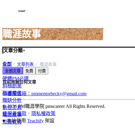
職涯故事
文章分類
+
全部
首頁
文章列表
職涯故事
全部文章
免費
付費
軟體PM必讀
硬體PM必讀
目前尚無任何文章
斜槓創業
職場療癒
客服信箱：pmmentorbecky@gmail.com
職缺分析
© 2026 PM職涯學院 pmscareer All Rights Reserved.
數位工具
使用者條款
．
隱私權政策
職涯故事
♥ 本站使用
Teachify
架設
知識乾貨