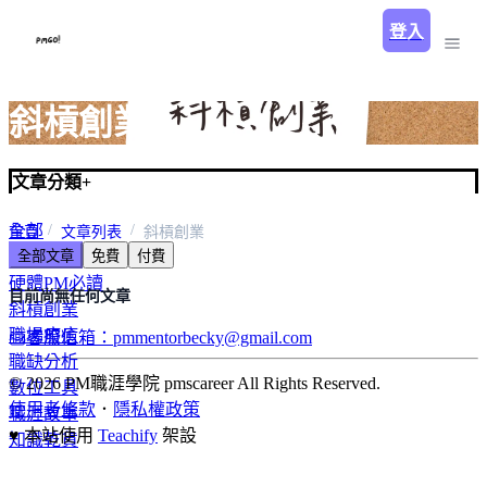
登入
斜槓創業
文章分類
+
全部
首頁
文章列表
斜槓創業
全部文章
免費
付費
軟體PM必讀
硬體PM必讀
目前尚無任何文章
斜槓創業
職場療癒
客服信箱：pmmentorbecky@gmail.com
職缺分析
© 2026 PM職涯學院 pmscareer All Rights Reserved.
數位工具
使用者條款
．
隱私權政策
職涯故事
♥ 本站使用
Teachify
架設
知識乾貨