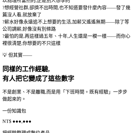
以為理所當然的,正是別人想學的
?
想經營社群,卻擠不出時間,也不知道要發什麼內容——發了幾
篇沒人看,就放棄了
?
薪水好像永遠追不上想要的生活,加薪又遙遙無期——除了等
公司調薪,好像沒有別條路
?
最怕的是,再這樣過五年、十年,人生還是一模一樣——而你心
裡很清楚,你想要的不只這樣
💡 但其實——
同樣的工作經驗,
有人把它變成了這些數字
不是創業、不是離職,而是用「下班時間 + 既有經驗」一步步
做起來的。
一份知識包
NT$ ●●●,●●●
把經驗整理成數位產品