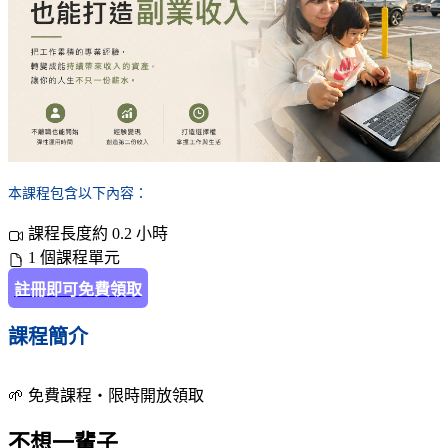
本課程包含以下內容：
課程長度約 0.2 小時
1 個課程單元
註冊即可免費領取
課程簡介
🌱 免費課程・限時開放領取
不想一輩子