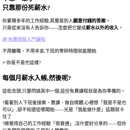
只靠那份
死薪水
?
你累積多年的工作經驗,其實是別人
願意付錢的答案
。
只是從來沒有人告訴你——怎麼把它變成
薪水以外的收入
。
🎁 免費領取入門課程
不用離職、不用本金,下班的零碎時間就能開始
⚡ 你是不是也這樣?
每個月薪水入帳,然後呢?
這些念頭,只要閃過其中一個,這份免費課程就是為你準備的。
?
看著別人下班後接案、賣課、做自媒體,心裡想「我是不是也
可以」,卻不知道從哪開始——光是「我能做什麼」這題就卡
住了
?
總覺得自己的工作經驗「很普通」,沒什麼好分享的——但你